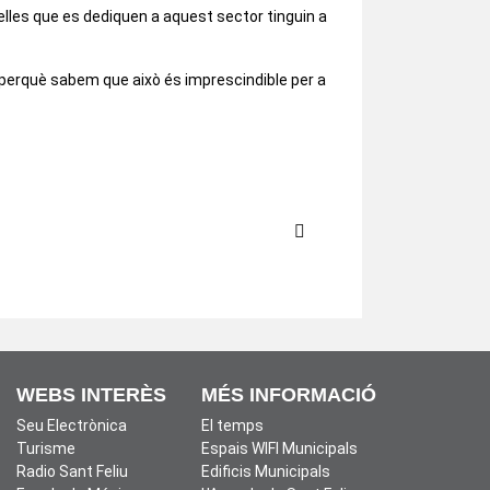
lles que es dediquen a aquest sector tinguin a
, perquè sabem que això és imprescindible per a
Article següent: Ja poden demanar 
Següent
WEBS INTERÈS
MÉS INFORMACIÓ
Seu Electrònica
El temps
Turisme
Espais WIFI Municipals
Radio Sant Feliu
Edificis Municipals