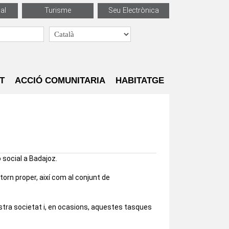
al
Turisme
Seu Electrònica
T
ACCIÓ COMUNITARIA
HABITATGE
 social a Badajoz.
torn proper, així com al conjunt de
ostra societat i, en ocasions, aquestes tasques