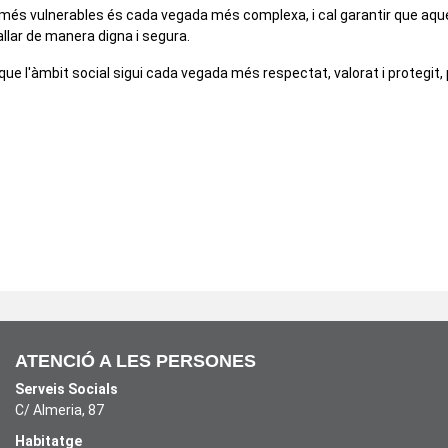
més vulnerables és cada vegada més complexa, i cal garantir que aque
allar de manera digna i segura.
 que l'àmbit social sigui cada vegada més respectat, valorat i protegit
juts per al pagament del lloguer les persones entre 36 i 64 anys
ATENCIÓ A LES PERSONES
Serveis Socials
C/ Almeria, 87
Habitatge