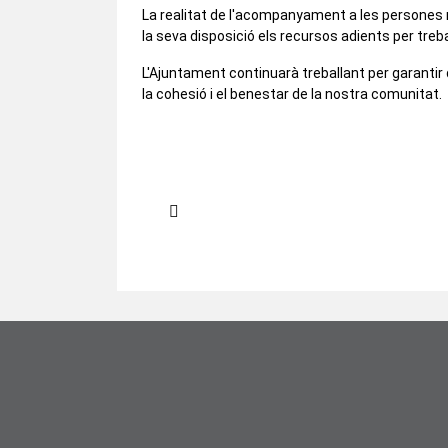
La realitat de l'acompanyament a les persones 
la seva disposició els recursos adients per treb
L'Ajuntament continuarà treballant per garantir
la cohesió i el benestar de la nostra comunitat.
Article anterior: Ja poden demanar els a
Anterior