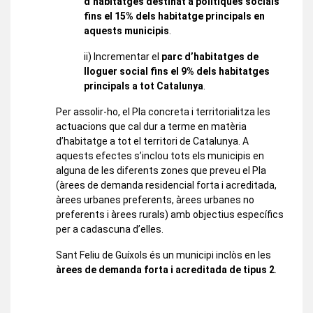
d’habitatges destinat a polítiques socials
fins el 15% dels habitatge principals en
aquests municipis
.
ii) Incrementar el
parc d’habitatges de
lloguer social fins el 9% dels habitatges
principals a tot Catalunya
.
Per assolir-ho, el Pla concreta i territorialitza les
actuacions que cal dur a terme en matèria
d’habitatge a tot el territori de Catalunya. A
aquests efectes s’inclou tots els municipis en
alguna de les diferents zones que preveu el Pla
(àrees de demanda residencial forta i acreditada,
àrees urbanes preferents, àrees urbanes no
preferents i àrees rurals) amb objectius específics
per a cadascuna d’elles.
Sant Feliu de Guíxols és un municipi inclòs en les
àrees de demanda forta i acreditada de tipus 2
.